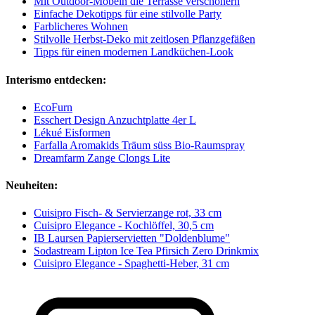
Mit Outdoor-Möbeln die Terrasse verschönern
Einfache Dekotipps für eine stilvolle Party
Farblicheres Wohnen
Stilvolle Herbst-Deko mit zeitlosen Pflanzgefäßen
Tipps für einen modernen Landküchen-Look
Interismo entdecken:
EcoFurn
Esschert Design Anzuchtplatte 4er L
Lékué Eisformen
Farfalla Aromakids Träum süss Bio-Raumspray
Dreamfarm Zange Clongs Lite
Neuheiten:
Cuisipro Fisch- & Servierzange rot, 33 cm
Cuisipro Elegance - Kochlöffel, 30,5 cm
IB Laursen Papierservietten "Doldenblume"
Sodastream Lipton Ice Tea Pfirsich Zero Drinkmix
Cuisipro Elegance - Spaghetti-Heber, 31 cm