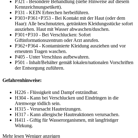
P321 - Besondere Behandlung (siehe Hinweise auf diesem
Kennzeichnungsetikett).
P331 - KEIN Erbrechen herbeiführen.
P303+P361+P353 - Bei Kontakt mit der Haut (oder dem
Haar): Alle beschmutzten, getränkten Kleidungsstücke sofort
ausziehen. Haut mit Wasser abwaschen/duschen.
P301+P310 - Bei Verschlucken: Sofort
Giftinformationszentrum oder Arzt anrufen.
P362+P364 - Kontaminierte Kleidung ausziehen und vor
erneutem Tragen waschen.
P405 - Unter Verschluss aufbewahren.
P501 - Inhalt/Behälter gemäß lokalen/nationalen Vorschriften
der Entsorgung zuführen.
Gefahrenhinweise:
H226 - Flüssigkeit und Dampf entzündbar.
H304 - Kann bei Verschlucken und Eindringen in die
Atemwege tödlich sein.
H315 - Verursacht Hautreizungen.
H317 - Kann allergische Hautreaktionen verursachen.
H411 - Giftig für Wasserorganismen, mit langfristiger
Wirkung.
Mehr lesen
Weniger anzeigen