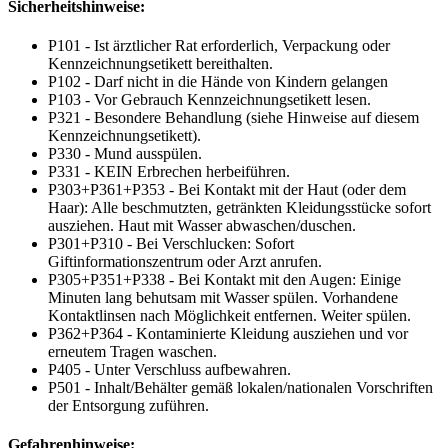
Sicherheitshinweise:
P101 - Ist ärztlicher Rat erforderlich, Verpackung oder
Kennzeichnungsetikett bereithalten.
P102 - Darf nicht in die Hände von Kindern gelangen
P103 - Vor Gebrauch Kennzeichnungsetikett lesen.
P321 - Besondere Behandlung (siehe Hinweise auf diesem
Kennzeichnungsetikett).
P330 - Mund ausspülen.
P331 - KEIN Erbrechen herbeiführen.
P303+P361+P353 - Bei Kontakt mit der Haut (oder dem
Haar): Alle beschmutzten, getränkten Kleidungsstücke sofort
ausziehen. Haut mit Wasser abwaschen/duschen.
P301+P310 - Bei Verschlucken: Sofort
Giftinformationszentrum oder Arzt anrufen.
P305+P351+P338 - Bei Kontakt mit den Augen: Einige
Minuten lang behutsam mit Wasser spülen. Vorhandene
Kontaktlinsen nach Möglichkeit entfernen. Weiter spülen.
P362+P364 - Kontaminierte Kleidung ausziehen und vor
erneutem Tragen waschen.
P405 - Unter Verschluss aufbewahren.
P501 - Inhalt/Behälter gemäß lokalen/nationalen Vorschriften
der Entsorgung zuführen.
Gefahrenhinweise: