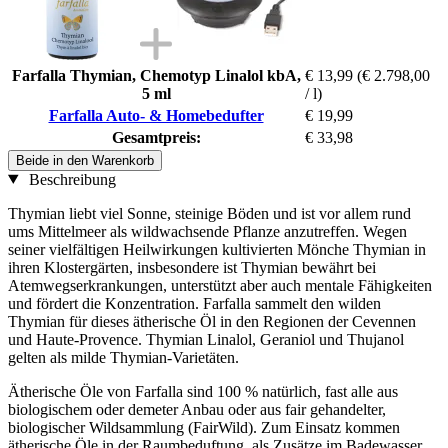
Farfalla Thymian, Chemotyp Linalol kbA,
€ 13,99
(€ 2.798,00
5 ml
/ l)
Farfalla Auto- & Homebedufter
€ 19,99
Gesamtpreis:
€ 33,98
Beide in den Warenkorb
Beschreibung
Thymian liebt viel Sonne, steinige Böden und ist vor allem rund
ums Mittelmeer als wildwachsende Pflanze anzutreffen. Wegen
seiner vielfältigen Heilwirkungen kultivierten Mönche Thymian in
ihren Klostergärten, insbesondere ist Thymian bewährt bei
Atemwegserkrankungen, unterstützt aber auch mentale Fähigkeiten
und fördert die Konzentration. Farfalla sammelt den wilden
Thymian für dieses ätherische Öl in den Regionen der Cevennen
und Haute-Provence. Thymian Linalol, Geraniol und Thujanol
gelten als milde Thymian-Varietäten.
Ätherische Öle von Farfalla sind 100 % natürlich, fast alle aus
biologischem oder demeter Anbau oder aus fair gehandelter,
biologischer Wildsammlung (FairWild). Zum Einsatz kommen
ätherische Öle in der Raumbeduftung, als Zusätze im Badewasser