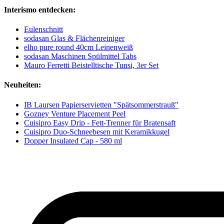
Interismo entdecken:
Eulenschnitt
sodasan Glas & Flächenreiniger
elho pure round 40cm Leinenweiß
sodasan Maschinen Spülmittel Tabs
Mauro Ferretti Beistelltische Tunsi, 3er Set
Neuheiten:
IB Laursen Papierservietten "Spätsommerstrauß"
Gozney Venture Placement Peel
Cuisipro Easy Drip - Fett-Trenner für Bratensaft
Cuisipro Duo-Schneebesen mit Keramikkugel
Dopper Insulated Cap - 580 ml