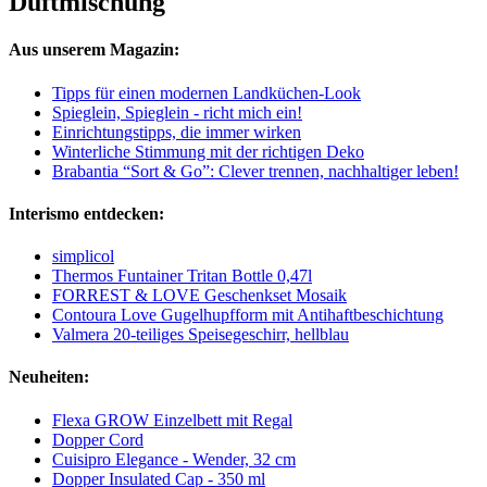
Duftmischung
Aus unserem Magazin:
Tipps für einen modernen Landküchen-Look
Spieglein, Spieglein - richt mich ein!
Einrichtungstipps, die immer wirken
Winterliche Stimmung mit der richtigen Deko
Brabantia “Sort & Go”: Clever trennen, nachhaltiger leben!
Interismo entdecken:
simplicol
Thermos Funtainer Tritan Bottle 0,47l
FORREST & LOVE Geschenkset Mosaik
Contoura Love Gugelhupfform mit Antihaftbeschichtung
Valmera 20-teiliges Speisegeschirr, hellblau
Neuheiten:
Flexa GROW Einzelbett mit Regal
Dopper Cord
Cuisipro Elegance - Wender, 32 cm
Dopper Insulated Cap - 350 ml