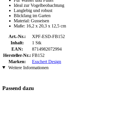
Für Wasser und Futter
Ideal zur Vogelbeobachtung
Langlebig und robust
Blickfang im Garten
Material: Gusseisen
Maße: 16,2 x 20,3 x 12,5 cm
Art.-Nr.:
XPF-ESD-FB152
Inhalt:
1 Stk
EAN:
8714982072994
Hersteller-Nr.:
FB152
Marken:
Esschert Design
Weitere Informationen
Passend dazu