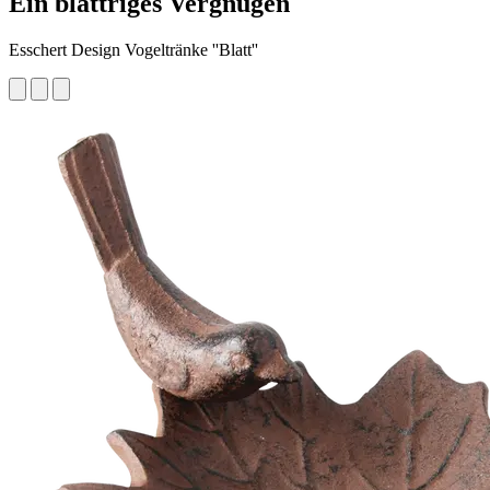
Ein blättriges Vergnügen
Esschert Design Vogeltränke ''Blatt''