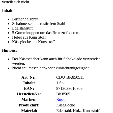
verteilt sich nicht.
Inhalt:
Buchenholzbrett
Schabmesser aus rostfreiem Stahl
Edelstahlstift
5 Gumminoppen um das Brett zu fixieren
Hebel aus Kunststoff
Käseglocke aus Kunststoff
Hinweis:
Der Käseschaber kann auch für Schokolade verwendet
werden.
Nicht spülmaschinen- oder kühlschrankgeeignet.
Art.-Nr.:
CDU-BK850511
Inhalt:
1 Stk
EAN:
8713638010809
Hersteller-Nr.:
BK850511
Marken:
Boska
Produktart:
Käseglocke
Material:
Edelstahl, Holz, Kunststoff